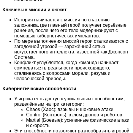
Ключевые миссии и сюжет
История начинается с миссии по спасению
заложника, где главный герой получает серьёзные
ранения, после чего его тело модернизируют с
помощью кибернетических имплантов.
По мере выполнения миссий герои сталкиваются с
загадочной угрозой — заражённой сетью
искусственного интеллекта, известной как Джонсон
Система.
Конфликт углубляется, когда команда начинает
сомневаться в реальности происходящего,
сталкиваясь с вопросами морали, разума и
человеческой природы.
Кибернетические способности
У игрока есть доступ к уникальным способностям,
разделённым на три категории:
Chaos (Хаос): взрывы и шоковые атаки.
Control (Контроль): взлом дронов и роботов.
Martial (Боевые): усиленные физические атаки
и скорость.
Эти способности позволяют разнообразить игровой