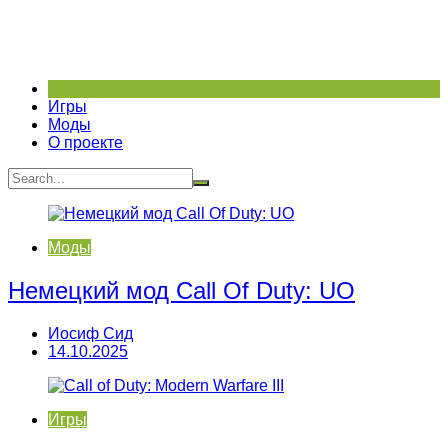
Перейти
к
содержимому
Игры
Моды
О проекте
Моды
Немецкий мод Call Of Duty: UO
Иосиф Сид
14.10.2025
Игры