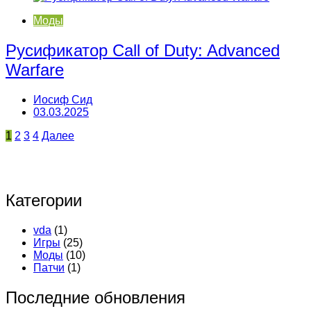
Моды
Русификатор Call of Duty: Advanced
Warfare
Иосиф Сид
03.03.2025
Пагинация
1
2
3
4
Далее
записей
Категории
vda
(1)
Игры
(25)
Моды
(10)
Патчи
(1)
Последние обновления