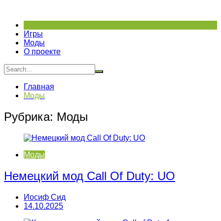
Перейти
к
содержимому
Игры
Моды
О проекте
Главная
Моды
Рубрика:
Моды
Моды
Немецкий мод Call Of Duty: UO
Иосиф Сид
14.10.2025