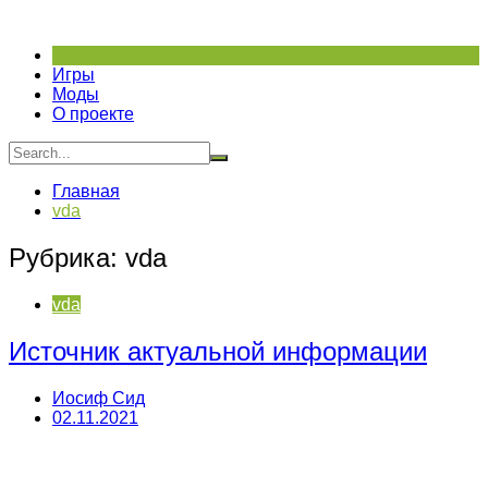
Перейти
к
содержимому
Игры
Моды
О проекте
Главная
vda
Рубрика:
vda
vda
Источник актуальной информации
Иосиф Сид
02.11.2021